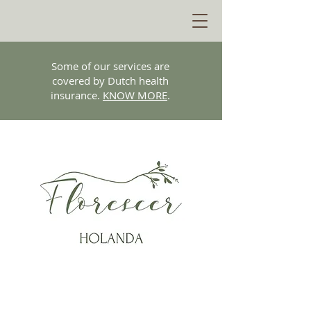
Some of our services are
covered by Dutch health
insurance.
KNOW MORE
.