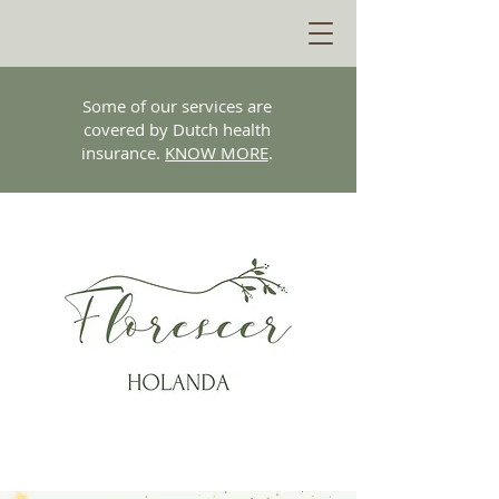
Some of our services are
covered by Dutch health
insurance.
KNOW MORE
.