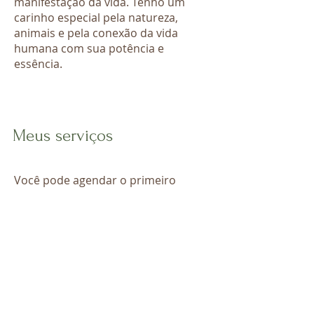
manifestação da vida. Tenho um
carinho especial pela natureza,
animais e pela conexão da vida
humana com sua potência e
essência.
Meus serviços
Você pode agendar o primeiro
contato comigo através do Florescer
Cuida de Você.​ Ao fazer isso, você
contribui com as ações e projetos de
responsabilidade social do Florescer
Holanda.
O eventual acompanhamento do
seu tratamento será acordado