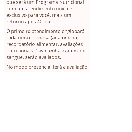
que será um Programa Nutricional
com um atendimento único e
exclusivo para você, mais um
retorno após 40 dias.
O primeiro atendimento englobará
toda uma conversa (anamnese),
recordatório alimentar, avaliações
nutricionais. Caso tenha exames de
sangue, serão avaliados.
No modo presencial terá a avaliação
corporal (onde avaliaremos
percentual de massa magra, massa
gorda, gordura visceral e
circunferências). O método utilizado
será a bioimpedância (inBody 270) e
caso você não se sinta a vontade
para tirar as medidas, não tem
problema!!! Quero que você se sinta
confortável.