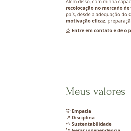
Além disso, com minha capaci
recolocação no mercado de 
país, desde a adequação do
c
motivação eficaz
, preparaç
📩
Entre em contato e dê o 
Meus valores
💡
Empatia
📍
Disciplina
🌱
Sustentabilidade
🚀
Gerar independência