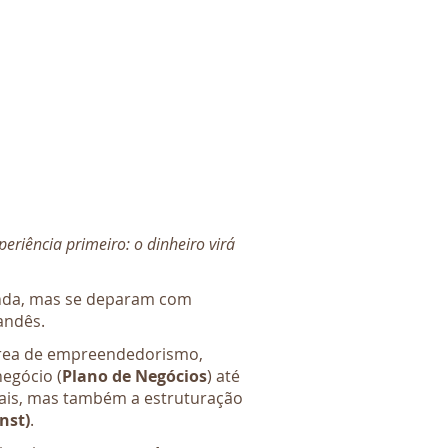
riência primeiro: o dinheiro virá
anda, mas se deparam com
andês.
área de empreendedorismo,
negócio (
Plano de Negócios
) até
iais, mas também a estruturação
nst)
.