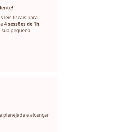
dente!
 leis fiscais para
ce
4 sessões de 1h
a sua pequena
a planejada e alcançar