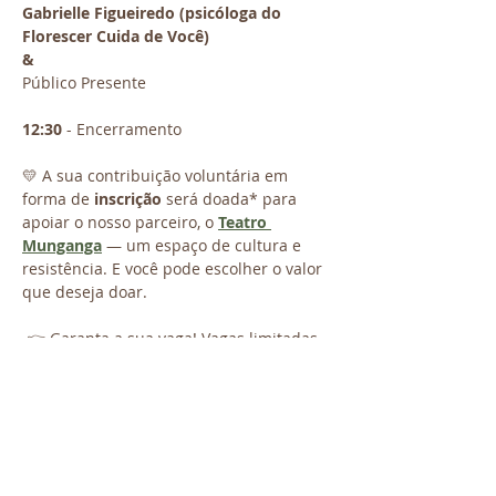
Gabrielle Figueiredo (psicóloga do 
Florescer Cuida de Você)
&
Público Presente
12:30
 - Encerramento
💛 A sua contribuição voluntária em 
forma de 
inscrição 
será doada* para 
apoiar o nosso parceiro, o 
Teatro 
Munganga
 — um espaço de cultura e 
resistência. E você pode escolher o valor 
que deseja doar.
 👉 Garanta a sua vaga! Vagas limitadas.
Venha celebrar conosco o poder de ser 
ouvido — e de escutar com o coração.
*exceto a taxa de 2,5% cobrada pela 
plataforma onde nosso site está 