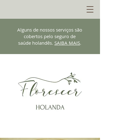
Alguns de nossos serviços são
cobertos pelo seguro de
saúde holandês.
SAIBA MAIS
.